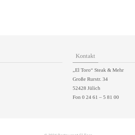
Kontakt
„El Toro“ Steak & Mehr
Große Rurstr. 34
52428 Jülich
Fon 0 24 61 – 5 81 00